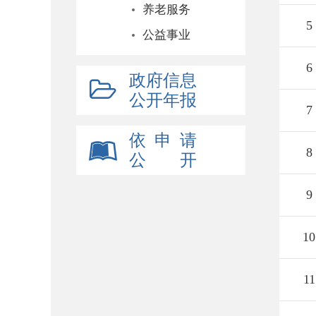
养老服务
5
公益事业
6
政府信息
公开年报
7
依 申 请
8
公 开
9
10
11