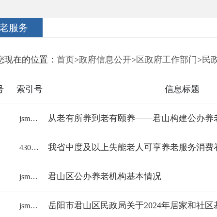
老服务
您现在的位置：
首页
>
政府信息公开
>
区政府工作部门
>
民
号
索引号
信息标题
从老有所养到老有颐养——君山构建公办养
jsmzj/2026-2388070
43060018112/2026-2352400
君山区公办养老机构基本情况
jsmzj/2025-2320846
jsmzj/2025-2316538