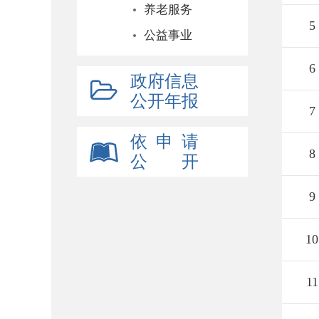
养老服务
5
公益事业
6
政府信息
公开年报
7
依 申 请
8
公 开
9
10
11