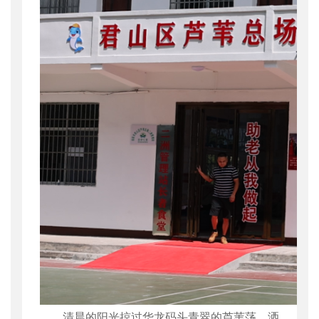
清晨的阳光掠过华龙码头青翠的芦苇荡，洒