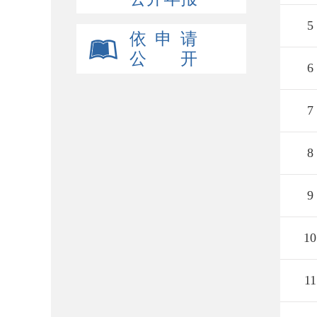
5
依 申 请
公 开
6
7
8
9
10
11