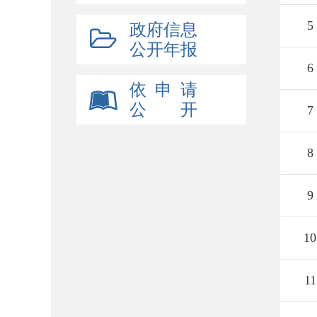
5
政府信息
公开年报
6
依 申 请
公 开
7
8
9
10
11