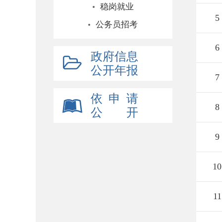
稳岗就业
5
公务员招考
6
政府信息
公开年报
7
依 申 请
8
公 开
9
10
11