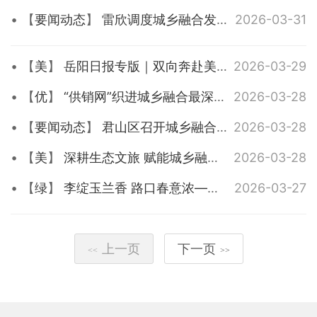
【
要闻动态
】
雷欣调度城乡融合发展工作：以更大力度、更实举措推动见行见效
2026-03-31
【
美
】
岳阳日报专版｜​双向奔赴美美与共——君山区走出城乡互融共富发展新路径
2026-03-29
【
优
】
“供销网”织进城乡融合最深处——君山区供销联社四维发力激活为农服务新动能
2026-03-28
【
要闻动态
】
君山区召开城乡融合发展样板示范区建设行动调研座谈会
2026-03-28
【
美
】
深耕生态文旅 赋能城乡融合——君山鸟语林生态旅游景区成功获评国家3A级旅游景区
2026-03-28
【
绿
】
李绽玉兰香 路口春意浓——君山街头繁花点亮洞庭春光 绘就城乡融合新篇
2026-03-27
上一页
下一页
<<
>>