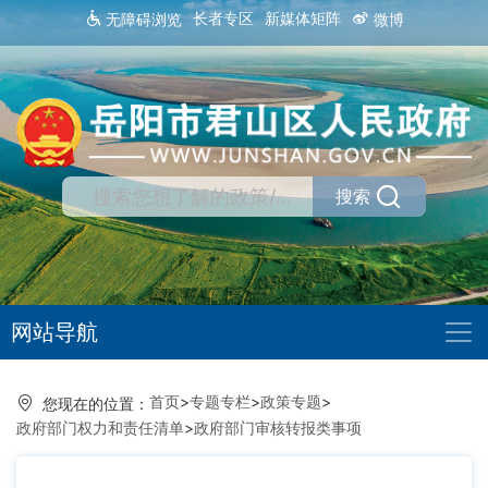
长者专区
新媒体矩阵
无障碍浏览
微博
搜索
网站导航
首页
>
专题专栏
>
政策专题
>
您现在的位置：
政府部门权力和责任清单
>
政府部门审核转报类事项