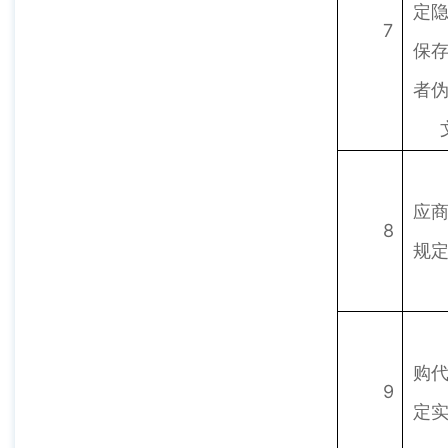
定
7
保
者
应
8
规
购
9
定