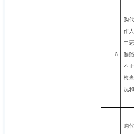
购
作
中
6
贿
不
检
况
购