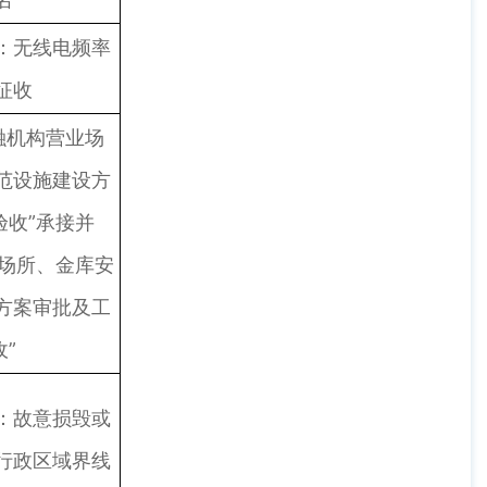
：无线电频率
征收
融机构营业场
范设施建设方
验收”承接并
业场所、金库安
方案审批及工
”
：故意损毁或
行政区域界线