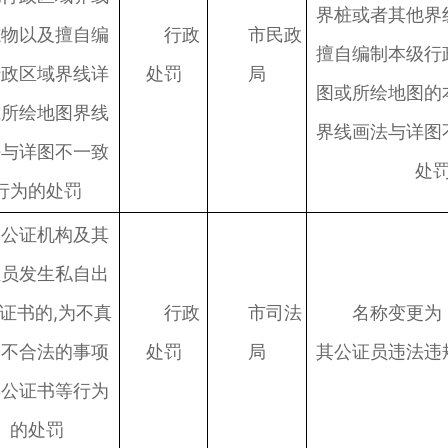
界桩或者其他界
志物以及擅自编
行政
市民政
擅自编制本级行
行政区域界线详
处罚
局
图或所绘地图的
或所绘地图界线
界线画法与详图
法与详图不一致
处
行为的处罚
公证机构及其
证员发生私自出
证书的,为不真
行政
市司法
名称变更为
、不合法的事项
处罚
局
其公证员违法违
具公证书等行为
的处罚