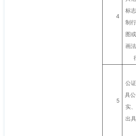
标
4
制
图
画
公
具公
5
实
出