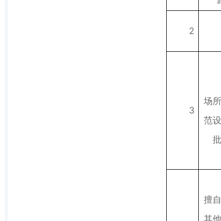
2
场
3
范
擅
其