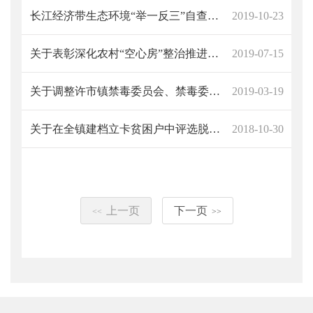
长江经济带生态环境“举一反三”自查问题整改情况公示（云丰采石场）
2019-10-23
关于表彰深化农村“空心房”整治推进村庄清洁行动集中攻坚中涌现出来的先进基层党组织和优秀共产党员的通报
2019-07-15
关于调整许市镇禁毒委员会、禁毒委员会办公室及社区戒毒康复工作领导小组的通知
2019-03-19
关于在全镇建档立卡贫困户中评选脱贫模范的通知
2018-10-30
上一页
下一页
<<
>>