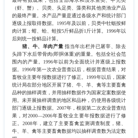
最终有效成果，包括全部海水和淡水鱼类、甲壳类
（虾、蟹）、贝类、头足类、藻类和其他类渔业产品
的最终产量。水产品产量是通过各级水产和统计部门
逐级上报取得数据。
1995
年及以前，贝类中牡蛎按鲜
肉计算；蚶、蛤、蛙按
5
斤鲜品折
1
斤计算。
1996
年以
后则统一按鲜品计算。
猪、牛、羊肉产量
指当年出栏并已屠宰、除去
头蹄下水后带骨肉
(
即胴体重
)
的重量。包括全社会范
围内的产量。
1996
年以前为全面统计并逐级上报数
据。
1996
年第一次农业普查以后，根据普查结果，对
畜牧业主要年报数据进行了修正。
1999
年以后，国家
统计局在部分地区开展了猪、牛、羊、禽等主要畜禽
品种的抽样调查，并用抽样数据作为国家定案数据使
用。未开展抽样调查的地区和品种，仍使用各级统计
部门逐级上报数据。
2007
年，根据第二次农业普查结
果，对
2000
—
2006
年畜牧业主要年报数据进行了修
正。
2008
年，建立了主要畜禽监测调查制度，猪、
牛、羊、禽等主要畜禽数据均以抽样调查数为法定数