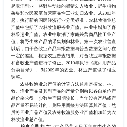
起取消副业，将野生动物的捕猎划入牧业，野生植物
采集和农民家庭兼营商品性工业划归农业。从
2003
年
起，执行新的国民经济行业分类标准，农林牧渔业总
产值中包括了农林牧渔服务业产值。林业中增加了森
林采运业产值。农业中取消了家庭兼营商品性工业产
值，将野生林产品的采集划归林业。第一次农业普查
以后，由于畜牧业产品年报数据与普查数据之间存在
一定的差距，根据农业普查结果，对畜牧业年报数据
和畜牧业产值进行了修正。
2010
年执行《统计用产品
分类目录》， 对
2009
年的农业、林业产值做了相应
调整。
农林牧渔业总产值的计算方法通常是按农、林、
牧、渔业产品及其副产品的产量分别乘以各自单位产
品价格求得；少数生产周期较长，当年没有产品或产
品产量不易统计的，则采用间接方法匡算其产值；然
后将四业产品产值及农林牧渔服务业产值相加即为农
林牧渔业总产值。
粮食产量
指农业生产经营者日历年度内生产的