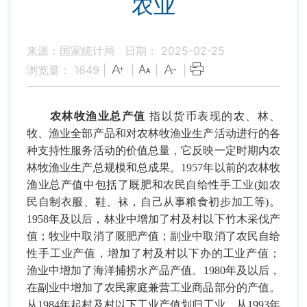
农业
来源：国家统计局
日期： 2025-02-25
浏览量：
1649
|
|
|
|
农林牧渔业总产值
指以货币表现的农、林、
牧、渔业全部产品和对农林牧渔业生产活动进行的各
种支持性服务活动的价值总量，它反映一定时期内农
林牧渔业生产总规模和总成果。
1957
年以前的农林牧
渔业总产值中包括了厩肥和农民自给性手工业
(
如农
民自制衣服、鞋、袜，自己从事粮食初步加工等
)
。
1958
年及以后，林业中增加了村及村以下竹木采伐产
值；牧业中取消了厩肥产值；副业中取消了农民自给
性手工业产值，增加了村及村以下办的工业产值；
渔业中增加了海洋捕捞水产品产值。
1980
年及以后，
在副业中增加了农民家庭兼营工业商品部分的产值。
从
1984
年起村及村以下工业产值划归工业。从
1993
年