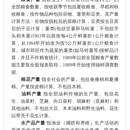
全部粮食数量。按收获季节包括夏收粮食、早稻和秋
收粮食，按作物品种包括谷物、薯类和豆类。其产量
计算方法：谷物按脱粒后的原粮计算，豆类按去豆荚
后的干豆计算；薯类
(
包括甘薯和马铃薯，不包括芋
头和木薯
)1963
年以前按每
4
公斤鲜薯折
1
公斤粮食计
算，从
1964
年开始改为按
5
公斤鲜薯折
1
公斤粮食计
算。城市郊区作为蔬菜的薯类
(
如马铃薯等
)
按鲜品计
算，并且不作粮食统计。
1989
年以前全国粮食产量数
据主要靠全面报表取得，
1989
年开始使用抽样调查数
据。
棉花产量
指全社会的产量。包括春播棉和夏播
棉。产量按皮棉计算。不包括木棉。
油料产量
指全部油料作物的生产量。包括花
生、油菜籽、芝麻、向日葵籽、胡麻籽（亚麻籽）和
其他油料。不包括大豆、木本油料和野生油料。花生
以带壳干花生计算。
水产品产量
指渔业（捕捞和养殖）生产活动的