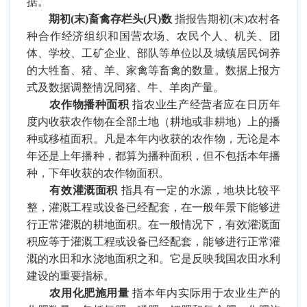
据。
期初
(
末
)
畜禽存栏头
(
只
)
数
指报告期初
(
末
)
农村各
种合作经济组织和国营农场、农民个人、机关、团
体、学校、工矿企业、部队等单位以及城镇居民饲养
的大牲畜、猪、羊、家禽等畜禽的数量。数据上报方
式及数据调整情况同猪、牛、羊肉产量。
农作物播种面积
指农业生产经营者应在日历年
度内收获农作物在全部土地（耕地或非耕地）上的播
种或移植面积。凡是本年内收获的农作物，无论是本
年还是上年播种，都算为播种面积，但不包括本年播
种，下年收获的农作物面积。
有效灌溉面积
指具有一定的水源，地块比较平
整，灌溉工程或设备已经配套，在一般年景下能够进
行正常灌溉的耕地面积。在一般情况下，有效灌溉面
积应等于灌溉工程或设备已经配套，能够进行正常灌
溉的水田和水浇地面积之和。它是反映我国农田水利
建设的重要指标。
农用化肥施用量
指本年内实际用于农业生产的