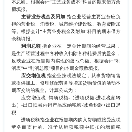
本总额。根据会计“主营业务成本”科目的期末借方余
额填报。
主营业务税金及附加
指企业经营主要业务应负
担的营业税、消费税、城市维护建设税、教育费附加
等。根据会计“主营业务税金及附加”科目的期末借方
余额填报。
利润总额
指企业在一定会计期间的经营成果，
是生产经营过程中各种收入扣除各种耗费后的盈余，
反映企业在报告期内实现的盈亏总额。根据会计“利
润表”中“利润总额”项目的本期金额数填报。
应交增值税
指企业按税法规定，从事货物销售
或提供加工、修理修配劳务等增加货物价值的活动本
期应交纳的税金。计算公式为：
应交增值税
=
销项税额
-
（进项税额
-
进项税额转
出）
-
出口抵减内销产品应纳税额
-
减免税款
+
出口退
税
进项税额指企业在报告期内购入货物或接受应税
劳务而支付的、准予从销项税额中抵扣的增值税