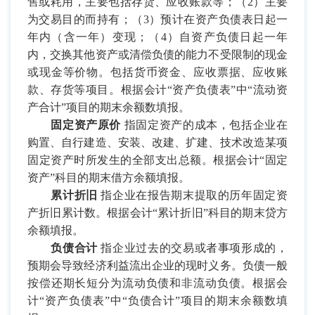
售或耗用，主要包括存货、应收账款等；（
2
）主要
为交易目的而持有；（
3
）预计在资产负债表日起一
年内（含一年）变现；（
4
）自资产负债日起一年
内，交换其他资产或清偿负债的能力不受限制的现金
或现金等价物。包括货币资金、应收票据、应收账
款、存货等项目。根据会计“资产负债表”中“流动资
产合计”项目的期末余额数填报。
固定资产原价
指固定资产的成本，包括企业在
购置、自行建造、安装、改建、扩建、技术改造某项
固定资产时所发生的全部支出总额。根据会计“固定
资产”科目的期末借方余额填报。
累计折旧
指企业在报告期末提取的历年固定资
产折旧累计数。根据会计“累计折旧”科目的期末贷方
余额填报。
负债合计
指企业过去的交易或者事项形成的，
预期会导致经济利益流出企业的现时义务。负债一般
按偿还期长短分为流动负债和非流动负债。根据会
计“资产负债表”中“负债合计”项目的期末余额数填