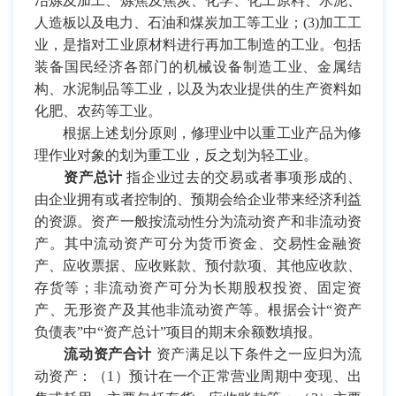
冶炼及加工、炼焦及焦炭、化学、化工原料、水泥、
人造板以及电力、石油和煤炭加工等工业；
(3)
加工工
业，是指对工业原材料进行再加工制造的工业。包括
装备国民经济各部门的机械设备制造工业、金属结
构、水泥制品等工业，以及为农业提供的生产资料如
化肥、农药等工业。
根据上述划分原则，修理业中以重工业产品为修
理作业对象的划为重工业，反之划为轻工业。
资产总计
指企业过去的交易或者事项形成的、
由企业拥有或者控制的、预期会给企业带来经济利益
的资源。资产一般按流动性分为流动资产和非流动资
产。其中流动资产可分为货币资金、交易性金融资
产、应收票据、应收账款、预付款项、其他应收款、
存货等；非流动资产可分为长期股权投资、固定资
产、无形资产及其他非流动资产等。根据会计“资产
负债表”中“资产总计”项目的期末余额数填报。
流动资产合计
资产满足以下条件之一应归为流
动资产：（
1
）预计在一个正常营业周期中变现、出