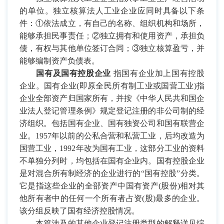
的单位。独立核算法人工业企业应同时具备以下条
件：①依法成立，有自己的名称、组织机构和场所，
能够承担民事责任；②独立拥有和使用资产，承担负
债，有权与其他单位签订合同；③独立核算盈亏，并
能够编制资产负债表。
国有及国有控股企业
指国有企业加上国有控股
企业。国有企业
(
即原全民所有制工业或国营工业
)
指
企业全部资产归国家所有，并按《中华人民共和国企
业法人登记管理条例》规定登记注册的非公司制的经
济组织。包括国有企业、国有独资公司和国有联营企
业。
1957
年以前的公私合营和私营工业，后均改造为
国营工业，
1992
年改为国有工业，这部分工业的资料
不单独分列时，均包括在国有企业内。国有控股企业
是对混合所有制经济的企业进行的“国有控股”分类。
它是指这些企业的全部资产中国有资产
(
股份
)
相对其
他所有者中的任何一个所有者占资
(
股
)
最多的企业。
该分组反映了国有经济控股情况。
本篇涉及的其他企业登记注册类型的解释详见综