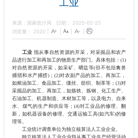
工业
来源：国家统计局
日期： 2025-02-25
浏览量：
2020
|
|
|
|
工业
指从事自然资源的开采，对采掘品和农产
品进行加工和再加工的物质生产部门。具体包括：
(1)
对自然资源的开采，如采矿、晒盐等
(
但不包括禽兽
捕猎和水产捕捞
)
；
(2)
对农副产品的加工、再加工，
如粮油加工、食品加工、缫丝、纺织、制革等；
(3)
对
采掘品的加工、再加工，如炼铁、炼钢、化工生产、
石油加工、机器制造、木材加工等，以及电力、自来
水、煤气的生产和供应等；
(4)
对工业品的修理、翻
新，如机器设备的修理、交通运输工具
(
如汽车
)
的修
理等。
工业统计调查单位为独立核算法人工业企业。
独立核算法人工业企业指从事工业生产经营活动