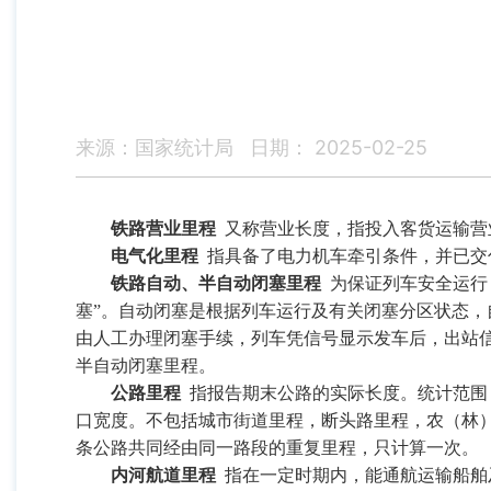
来源：国家统计局
日期： 2025-02-25
铁路营业里程
又称营业长度，指投入客货运输营
电气化里程
指具备了电力机车牵引条件，并已交
铁路自动、半自动闭塞里程
为保证列车安全运行
塞”。自动闭塞是根据列车运行及有关闭塞分区状态
由人工办理闭塞手续，列车凭信号显示发车后，出站
半自动闭塞里程。
公路里程
指报告期末公路的实际长度。统计范围
口宽度。不包括城市街道里程，断头路里程，农（林
条公路共同经由同一路段的重复里程，只计算一次。
内河航道里程
指在一定时期内，能通航运输船舶