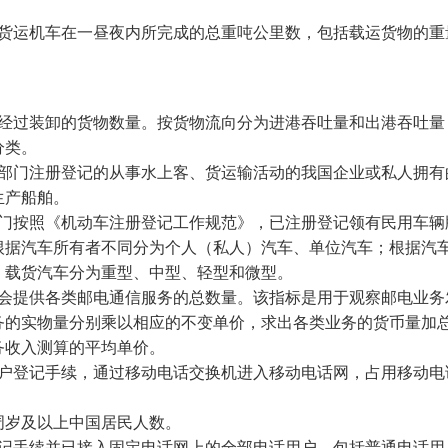
货运机车在一昼夜内所完成的总重吨公里数，包括载运货物的重
经过装卸的货物数量。按货物流向分为进港吞吐量和出港吞吐量
分类。
部门注册登记的从事水上客、货运输活动的我国企业或私人拥有
生产船舶。
门按照《机动车注册登记工作规范》，已注册登记领有民用车辆
根据汽车所有者不同分为个人（私人）汽车、单位汽车；根据汽
，载货汽车分为重型、中型、轻型和微型。
会提供各类邮电通信服务的总数量。该指标是用于观察邮电业务
务的实物量分别乘以相应的不变单价，求出各类业务的货币量加
务收入测算的平均单价。
户登记手续，通过移动电话交换机进入移动电话网，占用移动电
周岁及以上中国居民人数。
记手续并已接入固定电话网上的全部电话用户。包括普通电话用