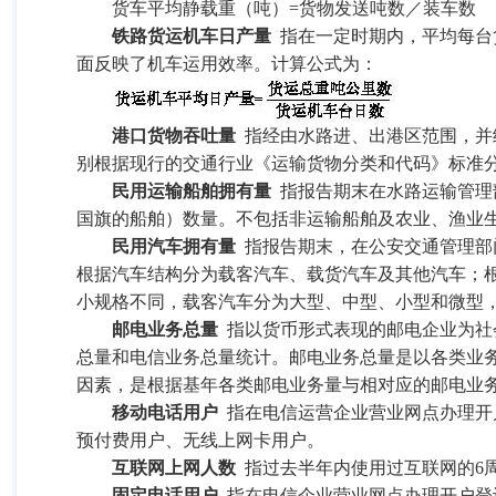
货车平均静载重（吨）
=
货物发送吨数／装车数
铁路货运机车日产量
指在一定时期内，平均每台
面反映了机车运用效率。计算公式为：
港口货物吞吐量
指经由水路进、出港区范围，并
别根据现行的交通行业《运输货物分类和代码》标准
民用运输船舶拥有量
指报告期末在水路运输管理
国旗的船舶）数量。不包括非运输船舶及农业、渔业
民用汽车拥有量
指报告期末，在公安交通管理部
根据汽车结构分为载客汽车、载货汽车及其他汽车；
小规格不同，载客汽车分为大型、中型、小型和微型
邮电业务总量
指以货币形式表现的邮电企业为社
总量和电信业务总量统计。邮电业务总量是以各类业
因素，是根据基年各类邮电业务量与相对应的邮电业
移动电话用户
指在电信运营企业营业网点办理开
预付费用户、无线上网卡用户。
互联网上网人数
指过去半年内使用过互联网的
6
固定电话用户
指在电信企业营业网点办理开户登