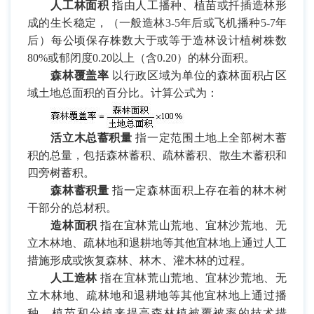
人工林面积
指由人工播种、植苗或扦插造林形
成的生长稳定，（一般造林
3-5
年后或飞机播种
5-7
年
后）每公顷保存株数大于或等于造林设计植树株数
80%
或郁闭度
0.20
以上（含
0.20
）的林分面积。
森林覆盖率
以行政区域为单位的森林面积占区
域土地总面积的百分比。计算公式为：
活立木总蓄积量
指一定范围土地上全部树木蓄
积的总量，包括森林蓄积、疏林蓄积、散生木蓄积和
四旁树蓄积。
森林蓄积量
指一定森林面积上存在着的林木树
干部分的总材积。
造林面积
指在宜林荒山荒地、宜林沙荒地、无
立木林地、疏林地和退耕地等其他宜林地上通过人工
措施形成或恢复森林、林木、灌木林的过程。
人工造林
指在宜林荒山荒地、宜林沙荒地、无
立木林地、疏林地和退耕地等其他宜林地上通过播
种、植苗和分植来提高森林植被覆被率的技术措