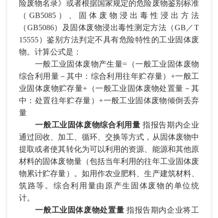
险废物名录》或者根据国家规定的危险废物鉴别标准
（
GB5085
）、固体废物浸出毒性浸出方法
（
GB5086
）及固体废物浸出毒性测定方法（
GB
／
T
15555
）鉴别方法判定不具有危险特性的工业固体废
物。计算公式是：
一般工业固体废物产生量
=
（一般工业固体废物
综合利用量－其中：综合利用往年贮存量）
+
一般工
业固体废物贮存量
+
（一般工业固体废物处置量－其
中：处置往年贮存量）
+
一般工业固体废物倾倒丢弃
量
一般工业固体废物综合利用量
指报告期内企业
通过回收、加工、循环、交换等方式，从固体废物中
提取或者使其转化为可以利用的资源、能源和其他原
材料的固体废物量（包括当年利用的往年工业固体废
物累计贮存量）。如用作农业肥料、生产建筑材料、
筑路等。综合利用量由原产生固体废物的单位统
计。
一般工业固体废物处置量
指报告期内企业将工