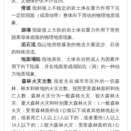
区、文物保护区不计在内。
滑坡
指斜坡上不稳定的岩土体在重力作用下沿
一定软弱面（或滑动带）整体向下滑动的物理地质现
象。
崩塌
指陡坡上大块的岩土体在重力作用下突然
脱离母体崩落的物理地质现象。
泥石流
指山地突然爆发的饱含大量泥沙、石块
的特殊洪流。
地面塌陷
指地表岩、土体在自然或人为因素作
用下向下陷落，并在地面形成塌陷坑（洞）的一种动
力地质现象。
森林火灾次数
指发生在城市市区外的一切森
林、林木和林地的火灾次数。按照受害森林面积和伤
亡人数，森林火灾分为一般森林火灾、较大森林火
灾、重大森林火灾和特别重大森林火灾：
1.
一般森林
火灾：受害森林面积在
1
公顷以下或者其他林地起火
的，或者死亡
1
人以上
3
人以下的，或者重伤
1
人以上
10
人以下的；
2.
较大森林火灾：受害森林面积在
1
公