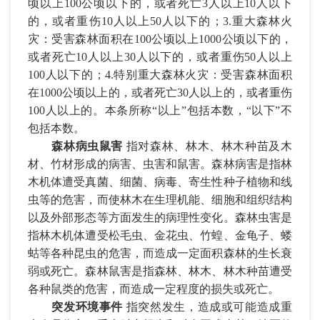
顷以上
100
公顷以下的，或者死亡
3
人以上
10
人以下
的，或者重伤
10
人以上
50
人以下的；
3.
重大森林火
灾：受害森林面积在
100
公顷以上
1000
公顷以下的，
或者死亡
10
人以上
30
人以下的，或者重伤
50
人以上
100
人以下的；
4.
特别重大森林火灾：受害森林面积
在
1000
公顷以上的，或者死亡
30
人以上的，或者重伤
100
人以上的。本条所称“以上”包括本数，“以下”不
包括本数。
森林病虫鼠害
指对森林、林木、林木种苗及木
材、竹材形成的病害、虫害和鼠害。森林病害是指林
木机体遭受真菌、细菌、病毒、寄生性种子植物和线
虫等的危害，而使林木在生理机能、细胞和组织结构
以及外部形态等方面发生的病理性变化。森林虫害是
指林木机体遭受松毛虫、金花虫、竹蝗、金龟子、蝼
蛄等各种昆虫的危害，而造成一定面积森林的生长衰
弱或死亡。森林鼠害是指森林、林木、林木种苗遭受
各种鼠类的危害，而造成一定程度的损失或死亡。
突发环境事件
指突然发生，造成或可能造成重