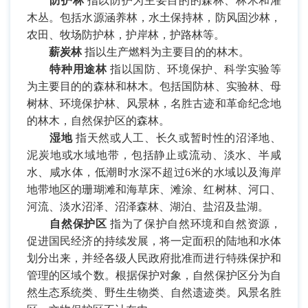
防护林
指以防护为主要目的的森林、林木和灌
木丛。包括水源涵养林，水土保持林，防风固沙林，
农田、牧场防护林，护岸林，护路林等。
薪炭林
指以生产燃料为主要目的的林木。
特种用途林
指以国防、环境保护、科学实验等
为主要目的的森林和林木。包括国防林、实验林、母
树林、环境保护林、风景林，名胜古迹和革命纪念地
的林木，自然保护区的森林。
湿地
指天然或人工、长久或暂时性的沼泽地、
泥炭地或水域地带，包括静止或流动、淡水、半咸
水、咸水体，低潮时水深不超过
6
米的水域以及海岸
地带地区的珊瑚滩和海草床、滩涂、红树林、河口、
河流、淡水沼泽、沼泽森林、湖泊、盐沼及盐湖。
自然保护区
指为了保护自然环境和自然资源，
促进国民经济的持续发展，将一定面积的陆地和水体
划分出来，并经各级人民政府批准而进行特殊保护和
管理的区域个数。根据保护对象，自然保护区分为自
然生态系统类、野生生物类、自然遗迹类。风景名胜