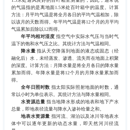
1.5
米处通风良好的百叶箱里测量的，因此，通常说
的气温指的是离地面
1.5
米处百叶箱中的温度。计算
方法：月平均气温是将全月各日的平均气温相加，除
以该月的天数而得。年平均气温是将
12
个月的月平均
气温累加后除以
12
而得。
年平均相对湿度
指空气中实际水气压与当时气
温下的饱和水气压之比。其统计方法与气温相同。
降水量
指从天空降落到地面的液态或固态（经
融化后）水，未经蒸发、渗透、流失而在地面上积聚
的深度。计算方法：月降水量是将全月各日的降水量
累加而得。年降水量是将
12
个月的月降水量累加而
得。
全年日照时数
指太阳实际照射地面的时数，通
常以小时为单位表示。其统计方法与降水量相同。
水资源总量
指当地降水形成的地表和地下产水
总量，即地表径流量与降水入渗补给量之和。
地表水资源量
指河流、湖泊以及冰川等地表水
体中可以逐年更新的动态水量，即天然河川径流