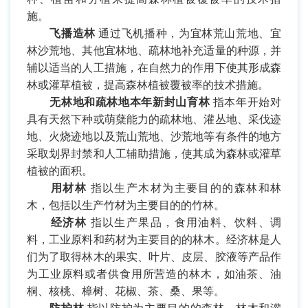
施。
飞播造林
通过飞机播种，为宜林荒山荒地、宜
林沙荒地、其他宜林地、疏林地补充适量的种源，并
辅以适当的人工措施，在自然力的作用下使其形成森
林或灌草植被，提高森林植被覆被率的技术措施。
无林地和疏林地本年新封山育林
指本年开始对
具有天然下种或萌蘖能力的疏林地、灌丛地、采伐迹
地、火烧迹地以及荒山荒地、沙荒地等有条件的地方
采取划界封禁和人工辅助措施，使其成为森林或灌草
植被的面积。
用材林
指以生产木材为主要目的的森林和林
木，包括以生产竹材为主要目的的竹林。
经济林
指以生产果品，食用油料、饮料、调
料，工业原料和药材为主要目的的林木。经济林是人
们为了取得林木的果实、叶片、皮层、胶液等产品作
为工业原料或者供食用所营造的林木，如油茶、油
桐、核桃、樟树、花椒、茶、桑、果等。