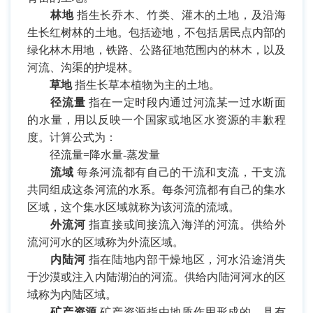
林地
指生长乔木、竹类、灌木的土地，及沿海
生长红树林的土地。包括迹地，不包括居民点内部的
绿化林木用地，铁路、公路征地范围内的林木，以及
河流、沟渠的护堤林。
草地
指生长草本植物为主的土地。
径流量
指在一定时段内通过河流某一过水断面
的水量，用以反映一个国家或地区水资源的丰歉程
度。计算公式为：
径流量
=
降水量
-
蒸发量
流域
每条河流都有自己的干流和支流，干支流
共同组成这条河流的水系。每条河流都有自己的集水
区域，这个集水区域就称为该河流的流域。
外流河
指直接或间接流入海洋的河流。供给外
流河河水的区域称为外流区域。
内陆河
指在陆地内部干燥地区，河水沿途消失
于沙漠或注入内陆湖泊的河流。供给内陆河河水的区
域称为内陆区域。
矿产资源
矿产资源指由地质作用形成的，具有