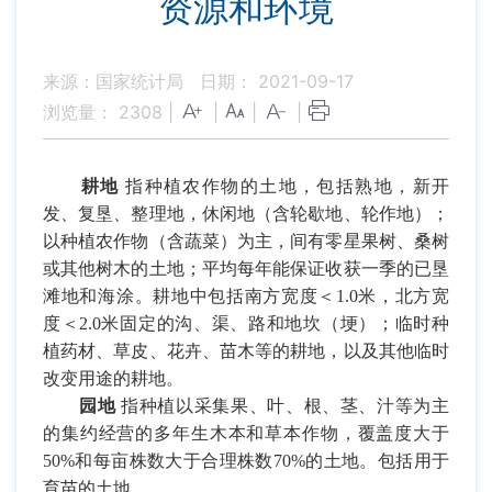
资源和环境
来源：国家统计局
日期： 2021-09-17
浏览量：
2308
|
|
|
|
耕地
指种植农作物的土地，包括熟地，新开
发、复垦、整理地，休闲地（含轮歇地、轮作地）；
以种植农作物（含蔬菜）为主，间有零星果树、桑树
或其他树木的土地；平均每年能保证收获一季的已垦
滩地和海涂。耕地中包括南方宽度＜
1.0
米，北方宽
度＜
2.0
米固定的沟、渠、路和地坎（埂）；临时种
植药材、草皮、花卉、苗木等的耕地，以及其他临时
改变用途的耕地。
园地
指种植以采集果、叶、根、茎、汁等为主
的集约经营的多年生木本和草本作物，覆盖度大于
50%
和每亩株数大于合理株数
70%
的土地。包括用于
育苗的土地。