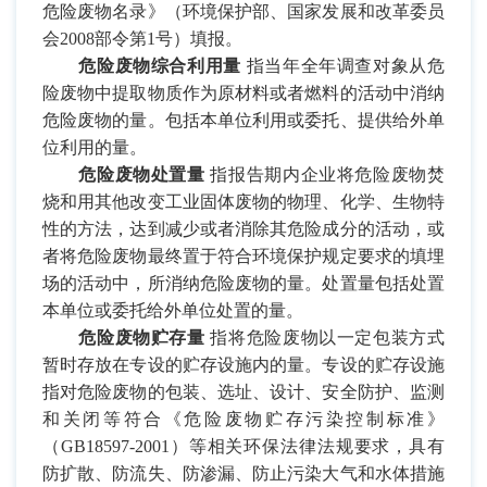
危险废物名录》（环境保护部、国家发展和改革委员
会
2008
部令第
1
号）填报。
危险废物综合利用量
指当年全年调查对象从危
险废物中提取物质作为原材料或者燃料的活动中消纳
危险废物的量。包括本单位利用或委托、提供给外单
位利用的量。
危险废物处置量
指报告期内企业将危险废物焚
烧和用其他改变工业固体废物的物理、化学、生物特
性的方法，达到减少或者消除其危险成分的活动，或
者将危险废物最终置于符合环境保护规定要求的填埋
场的活动中，所消纳危险废物的量。处置量包括处置
本单位或委托给外单位处置的量。
危险废物贮存量
指将危险废物以一定包装方式
暂时存放在专设的贮存设施内的量。专设的贮存设施
指对危险废物的包装、选址、设计、安全防护、监测
和关闭等符合《危险废物贮存污染控制标准》
（
GB18597-2001
）等相关环保法律法规要求，具有
防扩散、防流失、防渗漏、防止污染大气和水体措施