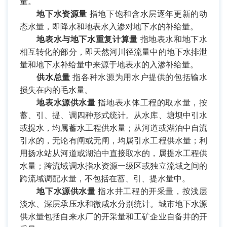
量。
地下水资源量
指地下饱和含水层逐年更新的动
态水量，即降水和地表水入渗对地下水的补给量。
地表水与地下水重复计算量
指地表水和地下水
相互转化的部分，即天然河川径流量中的地下水排泄
量和地下水补给量中来源于地表水的入渗补给量。
供水总量
指各种水源为用水户提供的包括输水
损失在内的毛水量。
地表水源供水量
指地表水体工程的取水量，按
蓄、引、提、调四种形式统计。从水库、塘坝中引水
或提水，均属蓄水工程供水量；从河道或湖泊中自流
引水的，无论有闸或无闸，均属引水工程供水量；利
用扬水站从河道或湖泊中直接取水的，属提水工程供
水量；跨流域调水指水资源一级区或独立流域之间的
跨流域调配水量，不包括在蓄、引、提水量中。
地下水源供水量
指水井工程的开采量，按浅层
淡水、深层承压水和微咸水分别统计。城市地下水源
供水量包括自来水厂的开采量和工矿企业自备井的开