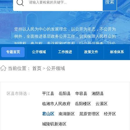
坚持以人民为中心的发展理念，以公开为常态，不公开为
例外，全面推进基层政务公开工作，切实保障人民群众的
知情权，参与权，表达权和监督权，以公开促服务。以公
开促公平，以公开促满意，不断提升人民群众的获得感，
专题首页
公开领域
工作推进
政策文件
标准体系
幸福感。
当前位置：
首页
> 公开领域
区县市筛选：
平江县
岳阳县
华容县
湘阴县
临湘市人民政府
岳阳楼区
云溪区
君山区
南湖新区
屈原管理区
经开区
城陵矶新港区