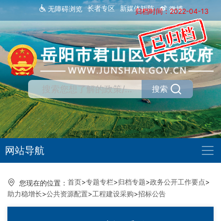
长者专区
新媒体矩阵
无障碍浏览
微博
归档时间：2022-04-13
搜索
网站导航
首页
>
专题专栏
>
归档专题
>
政务公开工作要点
>
您现在的位置：
助力稳增长
>
公共资源配置
>
工程建设采购
>
招标公告