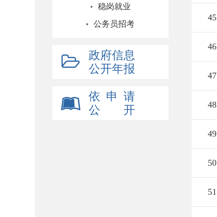
稳岗就业
45
公务员招考
46
政府信息
公开年报
47
依 申 请
48
公 开
49
50
51