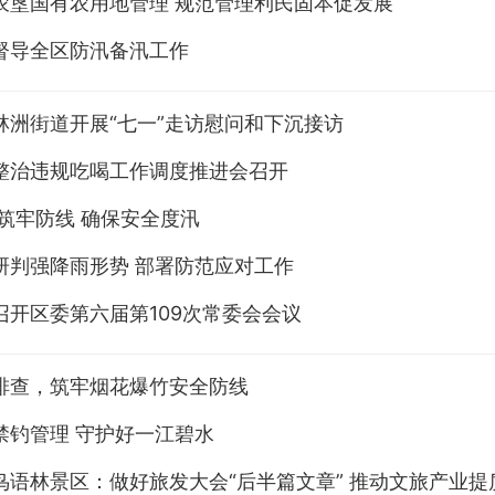
农垦国有农用地管理 规范管理利民固本促发展
督导全区防汛备汛工作
林洲街道开展“七一”走访慰问和下沉接访
整治违规吃喝工作调度推进会召开
 筑牢防线 确保安全度汛
研判强降雨形势 部署防范应对工作
召开区委第六届第109次常委会会议
排查，筑牢烟花爆竹安全防线
禁钓管理 守护好一江碧水
鸟语林景区：做好旅发大会“后半篇文章” 推动文旅产业提