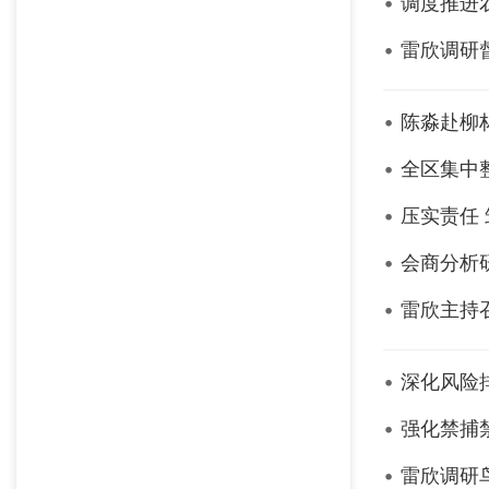
调度推进
雷欣调研
陈淼赴柳
全区集中
压实责任
会商分析
雷欣主持
深化风险
强化禁捕
雷欣调研