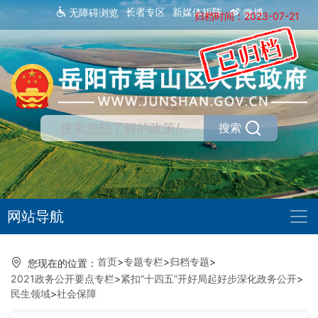
长者专区
新媒体矩阵
无障碍浏览
微博
归档时间：2023-07-21
搜索
网站导航
首页
>
专题专栏
>
归档专题
>
您现在的位置：
2021政务公开要点专栏
>
紧扣“十四五”开好局起好步深化政务公开
>
民生领域
>
社会保障