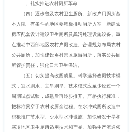
二、扎实推进农村厕所革命
（四）逐步普及农村卫生厕所。新改户用厕所基
本入院，有条件的地区要积极推动厕所入室，新建农
房应配套设计建设卫生厕所及粪污处理设施设备。重
点推动中西部地区农村户厕改造。合理规划布局农村
公共厕所，加快建设乡村景区旅游厕所，落实公共厕
所管护责任，强化日常卫生保洁。
（五）切实提高改厕质量。科学选择改厕技术模
式，宜水则水、宜旱则旱。技术模式应至少经过一个
周期试点试验，成熟后再逐步推开。严格执行标准，
把标准贯穿于农村改厕全过程。在水冲式厕所改造中
积极推广节水型、少水型水冲设施。加快研发干旱和
寒冷地区卫生厕所适用技术和产品。加强生产流通领