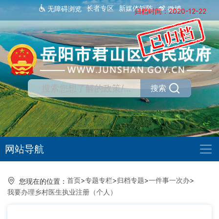
长者专区
新媒体矩阵
无障碍浏览
微博
归档时间：2020-12-22
搜索
网站导航
首页
>
专题专栏
>
归档专题
>
一件事一次办
>
您现在的位置：
我要办理乡村医生执业注册（个人）