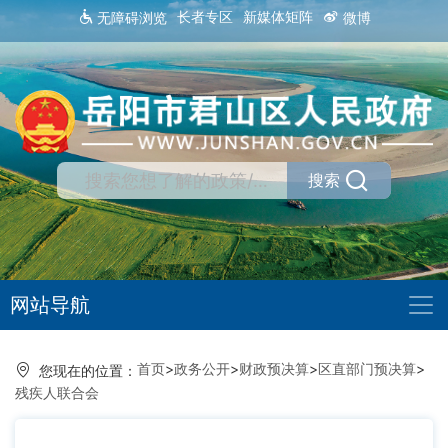
长者专区
新媒体矩阵
无障碍浏览
微博
搜索
网站导航
首页
>
政务公开
>
财政预决算
>
区直部门预决算
>
您现在的位置：
残疾人联合会