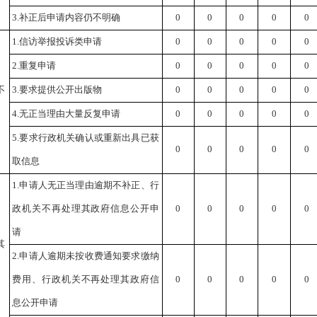
3.补正后申请内容仍不明确
0
0
0
0
0
1.信访举报投诉类申请
0
0
0
0
0
2.重复申请
0
0
0
0
0
不
3.要求提供公开出版物
0
0
0
0
0
4.无正当理由大量反复申请
0
0
0
0
0
5.要求行政机关确认或重新出具已获
0
0
0
0
0
取信息
1.申请人无正当理由逾期不补正、行
政机关不再处理其政府信息公开申
0
0
0
0
0
请
其
2.申请人逾期未按收费通知要求缴纳
费用、行政机关不再处理其政府信
0
0
0
0
0
息公开申请