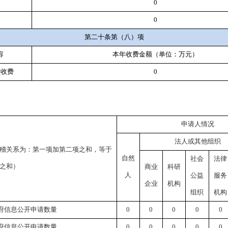
0
0
第二十条第（八）项
容
本年收费金额（单位：万元）
性收费
0
申请人情况
法人或其他组织
稽关系为：第一项加第二项之和，等于
自然
社会
法律
之和）
商业
科研
人
公益
服务
企业
机构
组织
机构
府信息公开申请数量
0
0
0
0
0
府信息公开申请数量
0
0
0
0
0