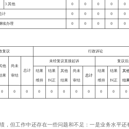
3.其他
0
0
0
0
0
总计
0
0
0
0
0
继续办理
0
0
0
0
0
政复议
行政诉讼
未经复议直接起诉
复议后
其他
尚未
总计
结果
结果
其他
尚未
结果
结果
其
结果
审结
总计
维持
纠正
结果
审结
维持
纠正
结
0
0
0
0
0
0
0
0
0
0
0
绩，但工作中还存在一些问题和不足：一是业务水平还