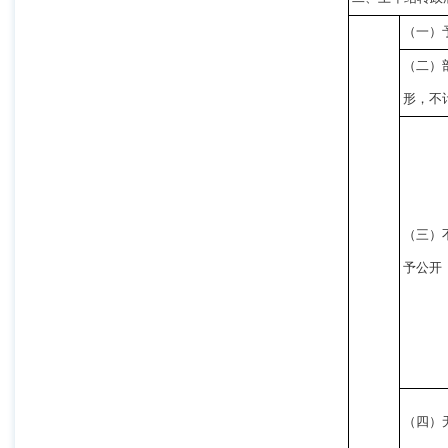
（一）
（二）
形，不
（三）
予公开
（四）