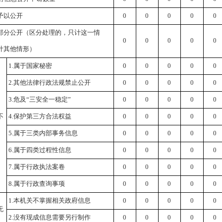
予以公开
0
0
0
0
0
部分公开
（区分处理的，只计这一情
0
0
0
0
0
计其他情形）
1.属于国家秘密
0
0
0
0
0
2.其他法律行政法规禁止公开
0
0
0
0
0
3.危及“三安全一稳定”
0
0
0
0
0
不
4.保护第三方合法权益
0
0
0
0
0
5.属于三类内部事务信息
0
0
0
0
0
6.属于四类过程性信息
0
0
0
0
0
7.属于行政执法案卷
0
0
0
0
0
8.属于行政查询事项
0
0
0
0
0
1.本机关不掌握相关政府信息
0
0
0
0
0
无
2.没有现成信息需要另行制作
0
0
0
0
0