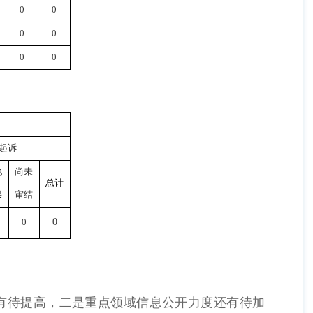
0
0
0
0
0
0
起诉
他
尚未
总计
果
审结
0
0
有待提高，二是重点领域信息公开力度还有待加