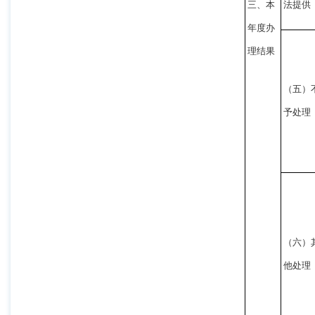
三、本
法提供
年度办
理结果
（五）
予处理
（六）
他处理