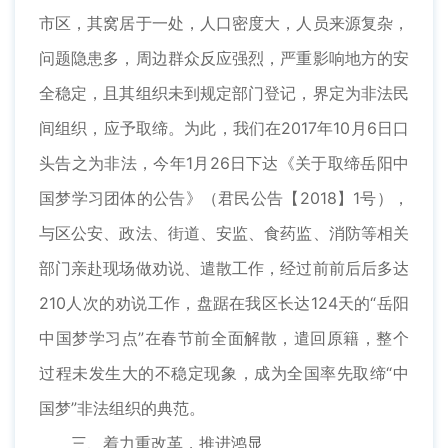
市区，其窝居于一处，人口密度大，人员来源复杂，
问题隐患多，周边群众反应强烈，严重影响地方的安
全稳定，且其组织未到规定部门登记，界定为非法民
间组织，应予取缔。为此，我们在2017年10月6日口
头告之为非法，今年1月26日下达《关于取缔岳阳中
国梦学习团体的公告》（君民公告【2018】1号），
与区公安、政法、街道、安监、食药监、消防等相关
部门亲赴现场做劝说、遣散工作，经过前前后后多达
210人次的劝说工作，盘踞在我区长达124天的“岳阳
中国梦学习点”在春节前全面解散，遣回原籍，整个
过程未发生大的不稳定现象，成为全国率先取缔“中
国梦”非法组织的典范。
三、着力重改革，推进鸿显