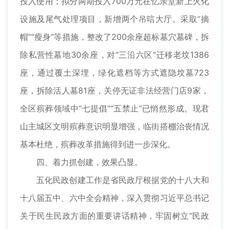
投入使用；拟分两期投入700万元在忆亲堂新上火化
设施及尾气处理项目，新增两个吊唁大厅。采取“摘
帽”“瘦身”等措施，整改了200余座超标墓穴墓碑，拆
除私营性墓地30余座，对“三沿六区”迁移老坟1386
座，通过覆土深埋，绿化遮档等方式遮隐坟墓723
座，拆除活人墓81座，关停无证非法经营门店9家，
全区殡葬领域中“七提倡”“五禁止”已悄然形成。现君
山主城区文明殡葬意识明显增强，临街搭棚治丧情况
基本杜绝，殡葬改革措施得到进一步深化。
四、着力抓创建，效果凸显。
五化民政创建工作是省民政厅根据党的十八大和
十八届五中、六中全会精神，深入贯彻习近平总书记
关于民生民政方面的重要讲话精神，牢固树立“民政