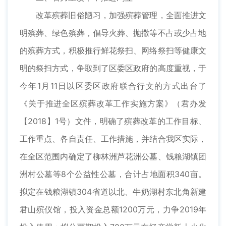
改革殡葬旧俗陋习，加强殡葬管理，全面推进文
明殡葬、绿色殡葬，倡导火葬、抛撒等不占或少占地
的殡葬方式，积极推行鲜花祭扫、网络祭扫等健康文
明的祭扫方式，争取到了区委区政府的高度重视，于
今年1月11日以区委区政府联合行文的方式出台了
《关于推进全区殡葬改革工作实施方案》（君办发
【2018】1号）文件，明确了殡葬改革的工作目标、
工作重点、各自责任、工作措施，并结合我区实际，
在全区范围内确定了柳林洲芦花洲公墓、钱粮湖镇团
洲村公墓等8个公益性公墓，合计占地面积340亩。
拟定在钱粮湖镇304省道以北、牛奶湖村东北角新建
君山殡仪馆，投入资金总额1200万元，力争2019年