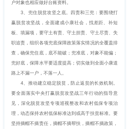
户对象也相应做好台账资料。
3、兜住脱贫攻坚之底。四责和三兜：要围绕打
赢脱贫攻坚战，全面建成小康社会，找差距、补短
板、填漏项，要守土有责、守土担责、守土尽责、失
职追责，组织各项兜底保障政策落实情况的全覆盖排
查，确保兜住底，底不能破；兜准底，对象不能偏；
兜好底，保障水平要适度提高；切实做到全面小康道
路上不漏一户，不落一人。
4、推动建立稳定脱贫，防止返贫的长效机制。
要全面落实中央打赢脱贫攻坚战三年行动的指导意
见，深化脱贫攻坚专项巡视整改和农村低保专项治
理，动态保持农村低保标准达到或高于扶贫标准。要
坚持摘帽不摘责任，摘帽不摘帮扶，摘帽不摘政策，