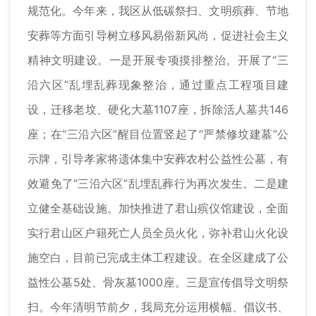
规范化。今年来，我区从低碳祭扫、文明殡葬、节地
安葬等方面引导树立移风易俗新风尚，促进社会主义
精神文明建设。一是开展专项摸排整治。开展了“三
沿六区”乱埋乱葬现象整治，通过重点工程项目建
设，迁移老坟、硬化大墓1107座，拆除活人墓共146
座；在“三沿六区”醒目位置竖起了“严禁修坟建墓”公
示牌，引导孝家将遗体集中安葬农村公益性公墓，有
效避免了“三沿六区”乱埋乱葬行为再次发生。二是建
立健全基础设施。加快推进了君山殡仪馆建设，全面
实行君山区户籍死亡人员全员火化，弥补君山火化设
施空白，目前已完成主体工程建设。在全区建成了公
益性公墓5处、骨灰墓1000座。三是宣传倡导文明祭
扫。今年清明节前夕，我局充分运用横幅、倡议书、