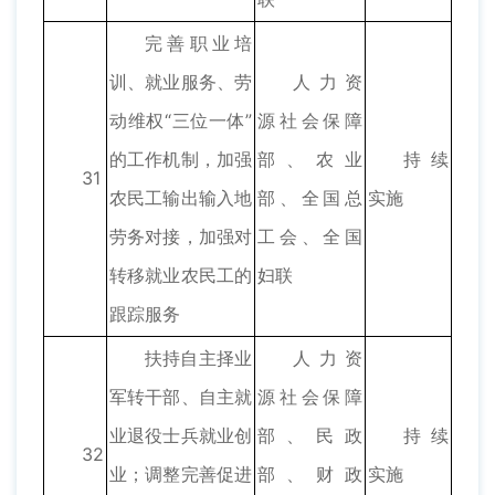
完善职业培
训、就业服务、劳
人力资
动维权“三位一体”
源社会保障
的工作机制，加强
部、农业
持续
31
农民工输出输入地
部、全国总
实施
劳务对接，加强对
工会、全国
转移就业农民工的
妇联
跟踪服务
扶持自主择业
人力资
军转干部、自主就
源社会保障
业退役士兵就业创
部、民政
持续
32
业；调整完善促进
部、财政
实施