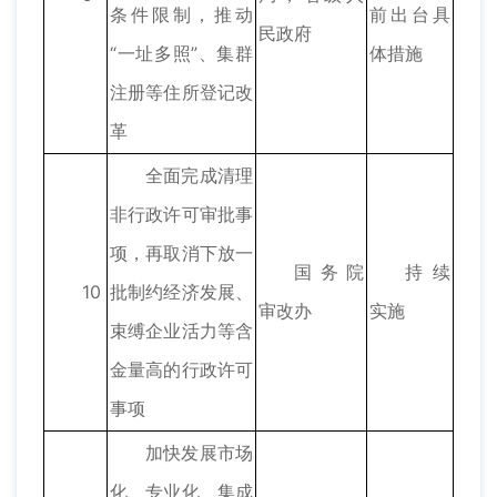
条件限制，推动
前出台具
民政府
“一址多照”、集群
体措施
注册等住所登记改
革
全面完成清理
非行政许可审批事
项，再取消下放一
国务院
持续
10
批制约经济发展、
审改办
实施
束缚企业活力等含
金量高的行政许可
事项
加快发展市场
化、专业化、集成