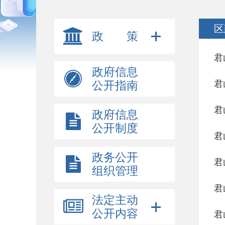
区
政 策
君
政府信息
君
公开指南
君
政府信息
公开制度
君
政务公开
君
组织管理
君
法定主动
公开内容
君