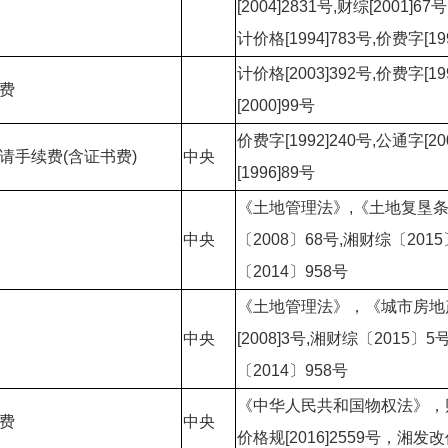
[2004]2831号,财综[2001]67
计价格[1994]783号,价费字[19
计价格[2003]392号,价费字[19
费
[2000]99号
价费字[1992]240号,公通字[2
请手续费(含证书费)
中央
[1996]89号
《土地管理法》,《土地复垦条
中央
〔2008〕68号,湘财综〔201
〔2014〕958号
《土地管理法》，《城市房地
中央
[2008]3号,湘财综〔2015〕
〔2014〕958号
《中华人民共和国物权法》，财税[
费
中央
价格规[2016]2559号，湘发改