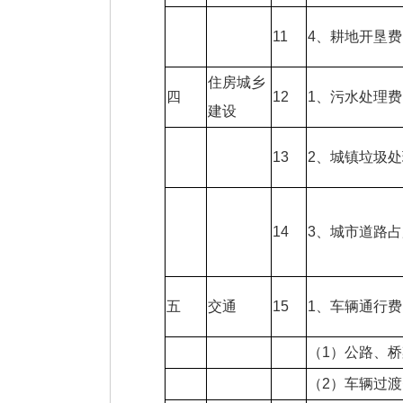
11
4、耕地开垦费
住房城乡
四
12
1、污水处理费
建设
13
2、城镇垃圾
14
3、城市道路
五
交通
15
1、车辆通行费
（1）公路、
（2）车辆过渡