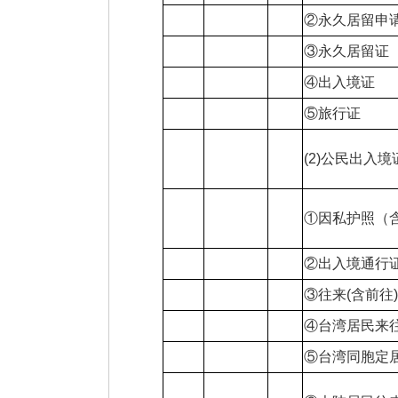
②永久居留申
③永久居留证
④出入境证
⑤旅行证
(2)公民出入
①因私护照（
②出入境通行
③往来(含前往
④台湾居民来
⑤台湾同胞定