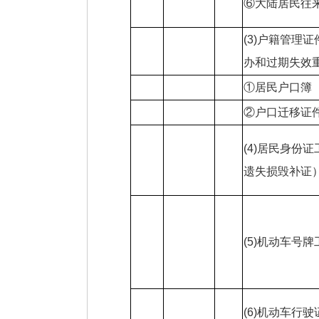
⑥大陆居民往来
(3)户籍管理
办和过期失效
①居民户口簿
②户口迁移证
(4)居民身份
遗失损毁补证
(5)机动车号
(6)机动车行