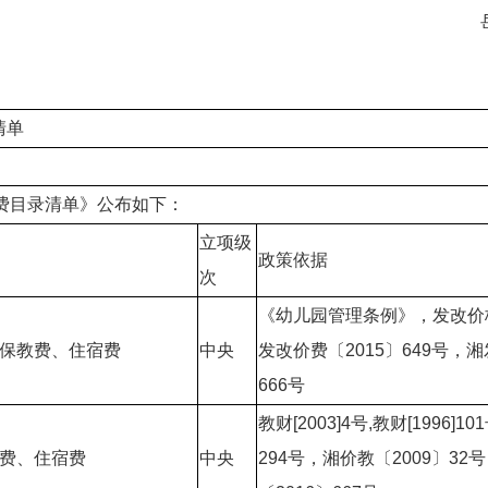
清单
费目录清单》公布如下：
立项级
政策依据
次
《幼儿园管理条例》，发改价格[2
园保教费、住宿费
中央
发改价费〔2015〕649号，湘
666号
教财[2003]4号,教财[1996]
学费、住宿费
中央
294号，湘价教〔2009〕3