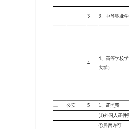
3
3、中等职业
4、高等学校
4
大学）
二
公安
5
1、证照费
(1)外国人证件
①居留许可