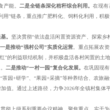
粮食产能。
二是
全链条
深化秸秆综合利用。
在现有
化利用”链条，重点推广肥料化
、
饲料化利用，
积极
根基
。
坚决贯彻
“依法盘活闲置资源资产、探索乡
一是推动
“强村公司”
实质
化运营
。重点拓展农资
分红”的利益联结机制，并积极盘活各村闲置的土
益。
二是推动
“一村一园”复合化
发展
。
在巩固现有
“茶园+研学”
、
“果园+采摘”
等种养结合、农旅融
附加值。通过
上述
路径，力争
2026年全镇村集
。
习贯彻上级系列重要会议精神，聚焦重点、实干为