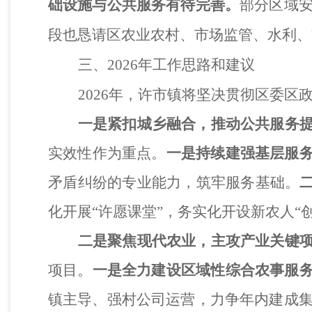
础设施与公共服务有待完善。
部分区域
段
也恳请区农业农村、市场监管、水利、
三、
202
6
年工作
思路和建议
2026年，许市镇将
坚决贯彻
区委
区
一是
紧扣城乡融合，推动公共服务
实效性
作为重点。
一是
持续建强基层服
矛盾纠纷的专业能力，筑牢服务基础。
化开展
“许愿课堂”，
务实化
开设新农人
“
二是
聚焦现代农业，主攻
产业关键
项目。
一是
全力建设
区域性综合农事服
镇主导、强村公司运营，力争年内建成