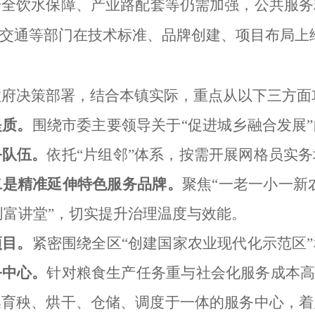
安全饮水保障、产业路配套等仍需加强，公共服务
交通等部门在技术标准、品牌创建、项目布局上
政府
决策部署，结合本镇实际，重点从以下三方面
提质。
围绕市委主要领导关于
“促进城乡融合发展
务队伍
。
依托
“片组邻”体系，按需开展网格员
实务
二是
精准延伸特色服务品牌
。
聚焦
“一老一小一
新
创富讲堂”，切实提升治理温度与效能。
项目
。
紧密围绕全区
“创建国家农业现代化示范区
务中心。
针对粮食生产任务重与社会化服务成本
集育秧、烘干、仓储、调度于一体的服务中心，着