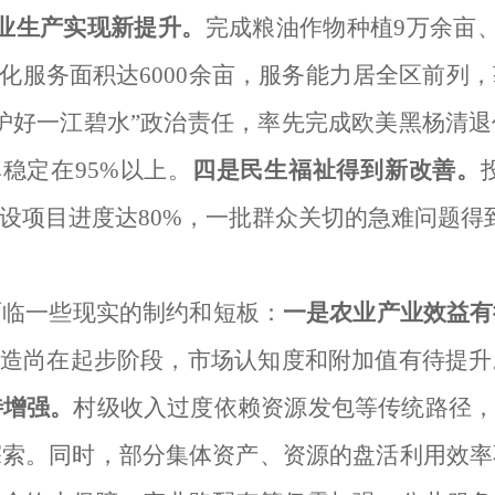
业生产实现新提升。
完成粮油作物种植
9万余亩
会化服务面积达6000余亩，服务能力居全区前列
守护好一江碧水”政治责任，率先完成欧美黑杨清
稳定在95%以上。
四是民生福祉得到新改善。
设项目进度达80%，
一批群众关切的急难问题得
面临一些现实的制约和短板：
一是农业产业效益有
打造尚在起步阶段，市场认知度和附加值有待提
待增强。
村级收入
过度依赖
资源发包等传统路径
探索。同时，部分集体资产、资源的盘活利用效率