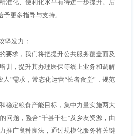
精准化、便利化水平有待进一步提升。
后
给予更多指导与支持。
攻坚发力：
”的要求，我们
将
把提升公共服务
覆盖面及
培训，提升其办理
医保等线上业务和
调解
农人
”
需求
，
常态化
运营
“长者食堂”，
规范
”和稳定粮食产能目标，集中力量实施两大
高的问题，整合
“千县千社”
及
乡友
资源
，由
力推广良种良法，通过规模化服务将关键