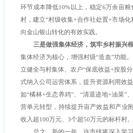
环节成本降低
10%以上，稳定6万余亩
村，建立
“村级收集+合作社处置+市场
向金山银山转化的有效实践。
三
是
做强集体经济，
筑牢乡村
振兴
集体经济为核心，增强村级“造血”功能。
立健全与村集体、农户
“保底收益+按股
式纳入公司运营体系，提升资源利用效
如
“
橘
林
+生态养鸡”、“清退迹地+油菜”、
营单元转型，持续提升亩产效益和产业
收入超100万元、3个超50万元的标杆村
总之，新的一年，许市镇将深入学