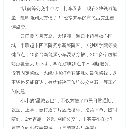
“以前等公交半小时，打车又贵，现在2块钱就能
坐，随叫随到太方便了！”经常乘车的市民吕先生连
连点赞。
云巴覆盖月亮岛、大泽湖、海归小镇等核心区
域，串联起市四医院滨水新城院区、长沙医学院等关
键节点，10多台新能源小车灵活穿梭，200多个虚拟
站点覆盖大街小巷，早7点到晚9点半不间断服务。
没有固定路线，系统根据订单智能规划最优路径，既
不绕路又能直达，有效解决了传统公交空载、等车难
的问题。
小小的“星城云巴”，不仅方便了市民日常通勤、
就医、上学，更打通了片区微循环。指尖下单、随叫
随到、2元普惠，这款“网红公交”，正实实在在提升
着群众的出行幸福感。（吴茜薇参与采写）