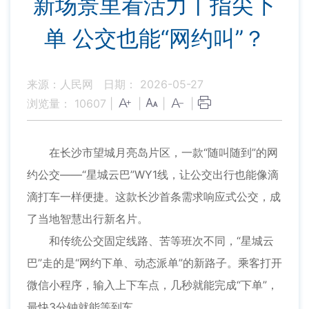
新场景里看活力丨指尖下
单 公交也能“网约叫”？
来源：人民网
日期： 2026-05-27
浏览量：
10607
|
|
|
|
在长沙市望城月亮岛片区，一款“随叫随到”的网
约公交——“星城云巴”WY1线，让公交出行也能像滴
滴打车一样便捷。这款长沙首条需求响应式公交，成
了当地智慧出行新名片。
和传统公交固定线路、苦等班次不同，“星城云
巴”走的是“网约下单、动态派单”的新路子。乘客打开
微信小程序，输入上下车点，几秒就能完成“下单”，
最快3分钟就能等到车。