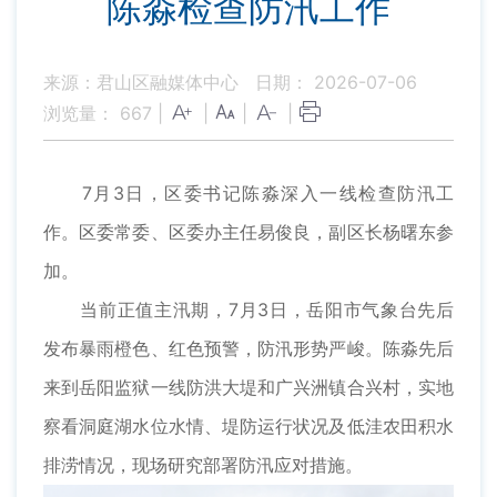
陈淼检查防汛工作
来源：君山区融媒体中心
日期： 2026-07-06
浏览量：
667
|
|
|
|
7月3日，区委书记陈淼深入一线检查防汛工
作。区委常委、区委办主任易俊良，副区长杨曙东参
加。
当前正值主汛期，7月3日，岳阳市气象台先后
发布暴雨橙色、红色预警，防汛形势严峻。陈淼先后
来到岳阳监狱一线防洪大堤和广兴洲镇合兴村，实地
察看洞庭湖水位水情、堤防运行状况及低洼农田积水
排涝情况，现场研究部署防汛应对措施。