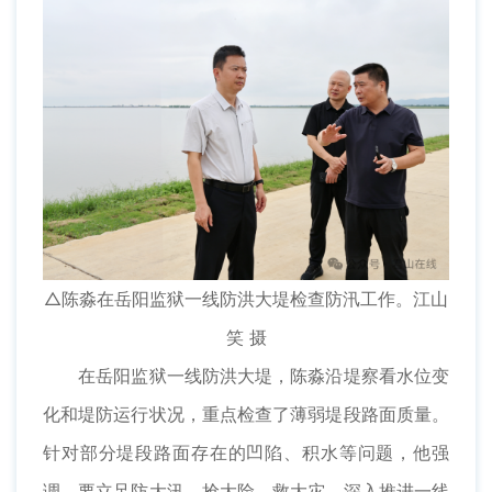
△陈淼在岳阳监狱一线防洪大堤检查防汛工作。江山
笑 摄
在岳阳监狱一线防洪大堤，陈淼沿堤察看水位变
化和堤防运行状况，重点检查了薄弱堤段路面质量。
针对部分堤段路面存在的凹陷、积水等问题，他强
调，要立足防大汛、抢大险、救大灾，深入推进一线