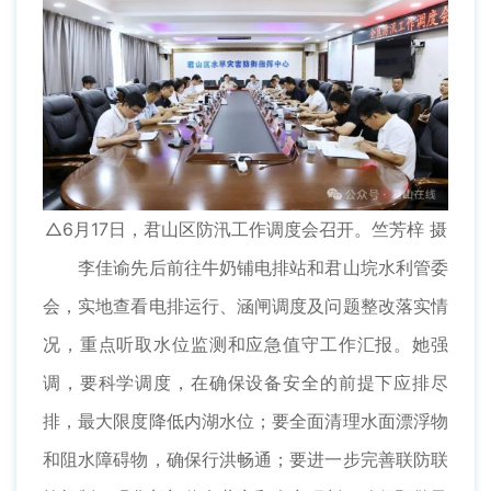
△6月17日，君山区防汛工作调度会召开。竺芳梓 摄
李佳谕先后前往牛奶铺电排站和君山垸水利管委
会，实地查看电排运行、涵闸调度及问题整改落实情
况，重点听取水位监测和应急值守工作汇报。她强
调，要科学调度，在确保设备安全的前提下应排尽
排，最大限度降低内湖水位；要全面清理水面漂浮物
和阻水障碍物，确保行洪畅通；要进一步完善联防联