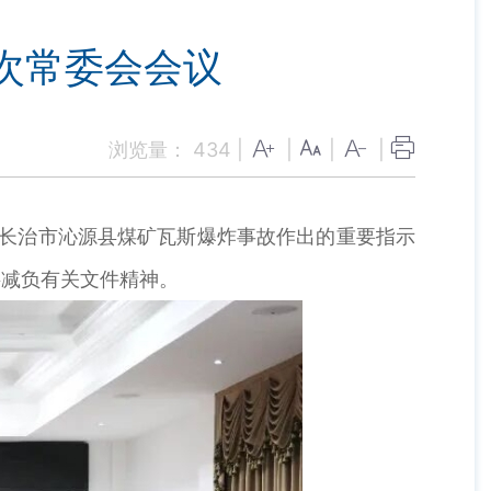
次常委会会议
浏览量：
434
|
|
|
|
省长治市沁源县煤矿瓦斯爆炸事故作出的重要指示
层减负有关文件精神。