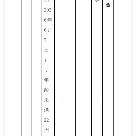
合
202
6
年
6月
7
日
）
，
年
龄
未
满
22
周