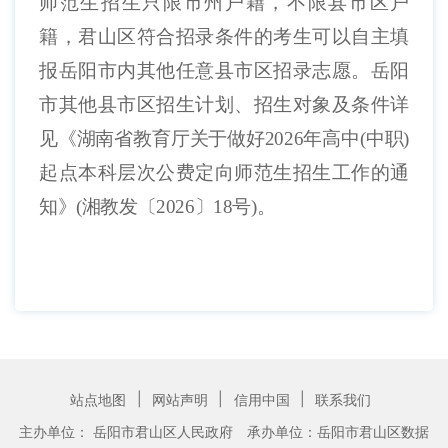
师范生招生只限市州户籍，不限县市区户
籍，君山区符合招录条件的考生可以自主填
报岳阳市内其他任意县市区招录志愿。岳阳
市其他县市区招生计划、招生对象及条件详
见《湖南省教育厅关于做好
202
6
年高中
(
中职
)
起点本科层次公费定向师范生招生工作的通
知》
(
湘教发〔
202
6
〕
18
号
)
。
|
|
|
站点地图
网站声明
信用中国
联系我们
主办单位： 岳阳市君山区人民政府
承办单位：岳阳市君山区数据