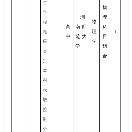
生
物
学
湖
理
物
校
高
南师
科
理
1
相
中
范大
目
学
应
学
组
类
合
别
本
科
录
取
控
制
分