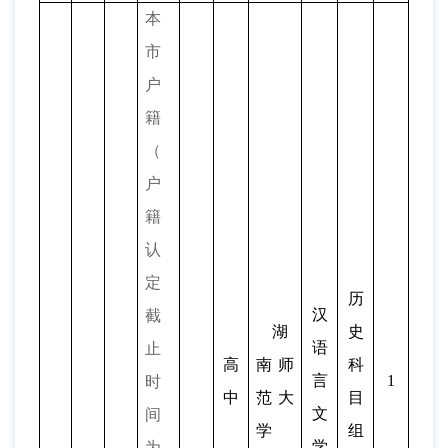
本
市
户
籍
（
户
籍
认
定
历
汉
截
湖
史
语
止
高
南师
科
言
1
时
中
范大
目
文
间
学
组
学
为