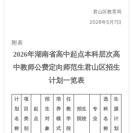
君山区教育局
2026年5月7日
附
表
202
6
年
湖南省
高中起点本科层次高
中教师公费定向师范生
君山区招生
计划一览表
计
项
招
培
任
选
生
划
目
起
生
养
教
招生
专
科
源
名
类
点
对
模
学
院校
业
名
计
称
别
象
式
段
称
划