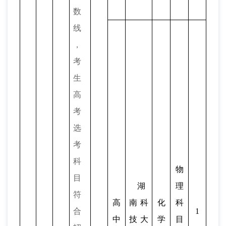
数
线
，
考
生
高
考
选
考
科
物
目
湖
理
符
高
南科
化
科
合
1
中
技大
学
目