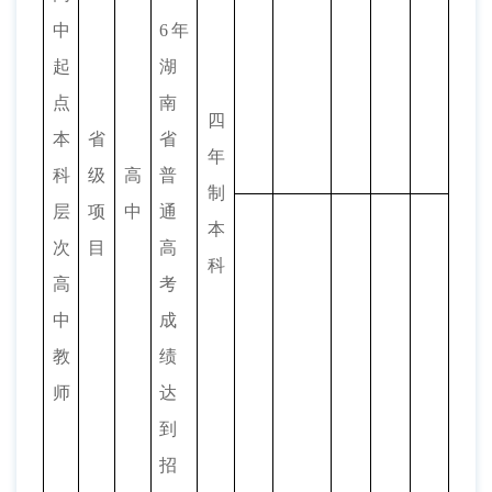
中
6
年
起
湖
点
南
四
本
省
省
年
科
级
高
普
制
层
项
中
通
本
次
目
高
科
高
考
中
成
教
绩
师
达
到
招