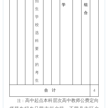
招
学
组
生
合
学
校
选
科
要
求
的
考
生
合
计
4
高中起点本科层次高中教师公费定向
注：