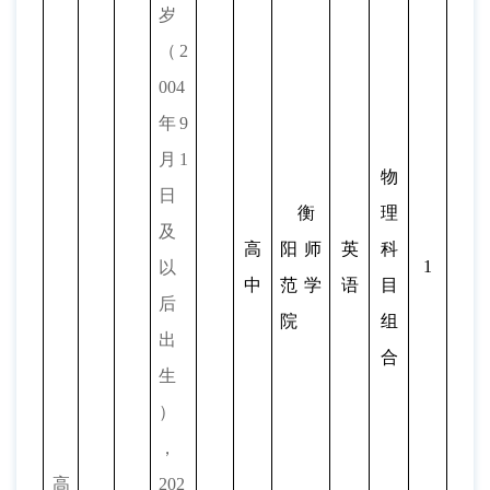
岁
（2
00
4
年
9
月1
物
日
衡
理
及
高
阳师
英
科
1
以
中
范学
语
目
后
院
组
出
合
生
）
，
高
202